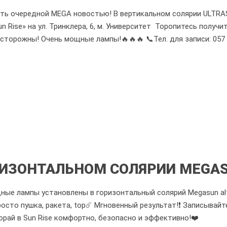
ть очередной MEGA новостью! В вертикальном солярии ULTRAS
un Rise» на ул. Тринклера, 6, м. Университет Торопитесь полу
сторожны! Очень мощные лампы!🔥🔥🔥 📞Тел. для записи: 057 7
ИЗОНТАЛЬНОМ СОЛЯРИИ MEGASU
е лампы установлены в горизонтальный солярий Megasun alfa h
росто пушка, ракета, top☄️ Мгновенный результат!❗️ Записываи
горай в Sun Rise комфортно, безопасно и эффективно!❤️