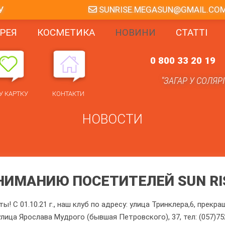
У
SUNRISE.MEGASUN@GMAIL.CO
РЕЯ
КОСМЕТИКА
НОВИНИ
СТАТТІ
0 800 33 20 19
"ЗАГАР У СОЛЯР
У КАРТКУ
КОНТАКТИ
НОВОСТИ
НИМАНИЮ ПОСЕТИТЕЛЕЙ SUN RI
ы! С 01.10.21 г., наш клуб по адресу: улица Тринклера,6, пре
улица Ярослава Мудрого (бывшая Петровского), 37, тел: (057)75