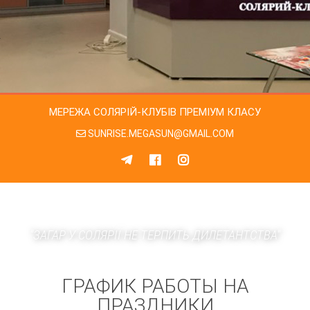
КОНТАКТИ
«SUN RISE» НА СУМСЬКІЙ
«SUN RISE» НА Я. МУДРОГО
«SUN RISE» НА А. ПАВЛОВА
«SUN RISE» У ТРЦ «УКРАЇНА»
МЕРЕЖА СОЛЯРІЙ-КЛУБІВ ПРЕМІУМ КЛАСУ
SUNRISE.MEGASUN@GMAIL.COM
«SUN RISE» НА ПР. ТРАКТОРОБУДІВНИКІВ
«SUN RISE» НА ОДЕСЬКІЙ
«SUN RISE» НА ОЛЕКСІЇВЦІ
0 800 33 20 19
З МОБІЛЬНОГО БЕЗКОШТОВНО
"ЗАГАР У СОЛЯРІЇ НЕ ТЕРПИТЬ ДИЛЕТАНТСТВА"
ГРАФИК РАБОТЫ НА
ПРАЗДНИКИ