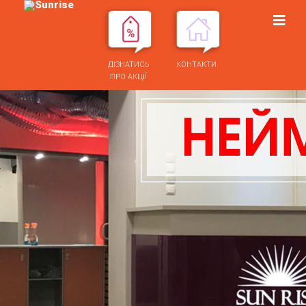
ПРО НАС
ВАКАНСІЇ
ДІЗНАТИСЬ
КОНТАКТИ
МАРКЕТОЛОГ
ПРО АКЦІЇ
ФОТОГАЛЕРЕЯ
КОСМЕТИКА
PEAU D’OR ESSENCE
PEAU D’OR PURE ELEMENTS
PEAU D’OR EXQUISITE
TAHNEE
НОВИНИ
СТАТТІ